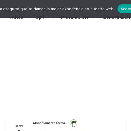
a asegurar que te damos la mejor experiencia en nuestra web.
Acep
Inicio
Top11
Instalación
Distribuid
POLINESIA
35