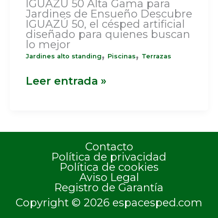
IGUAZÚ 50 Alta Gama para
Jardines de Ensueño Descubre
IGUAZÚ 50, el césped artificial
diseñado para quienes buscan
lo mejor
,
,
Jardines alto standing
Piscinas
Terrazas
Leer entrada »
Contacto
Política de privacidad
Política de cookies
Aviso Legal
Registro de Garantía
Copyright © 2026
espacesped.com