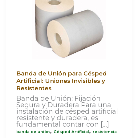
Unión
para
Césped
Artificial:
Uniones
Invisibles
y
Resistentes
Banda de Unión para Césped
Artificial: Uniones Invisibles y
Resistentes
Banda de Unión: Fijación
Segura y Duradera Para una
instalación de césped artificial
resistente y duradera, es
fundamental contar con […]
,
,
banda de unión
Césped Artificial
resistencia